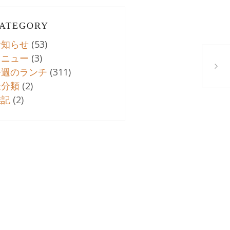
ATEGORY
お知らせ
(53)
メニュー
(3)
9月第
今週のランチ
(311)
未分類
(2)
雑記
(2)