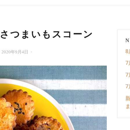
定さつまいもスコーン
N
お
2020年9月4日
Cafe
知
La
ら
lune
せ
de
l'est