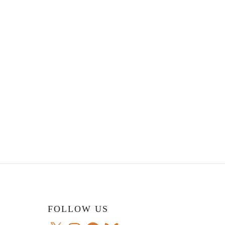
FOLLOW US
X
Instagram
Facebook
Bluesky