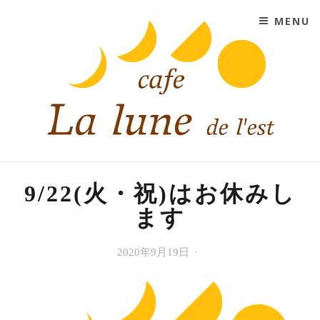
SKIP TO CONTENT
MENU
CAFE LA LUNE DE L'EST
大阪市平野区にあるコーヒーと紅茶と手作りスイーツの
お店
9/22(火・祝)はお休みし
ます
お
2020年9月19日
Cafe
知
La
ら
lune
せ
de
l'est