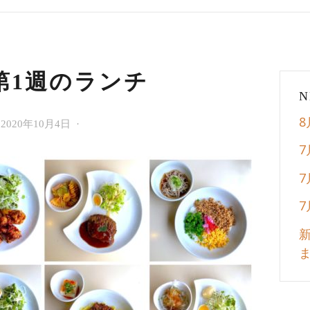
月第1週のランチ
N
今
2020年10月4日
Cafe
週
La
の
lune
ラ
de
ン
l'est
チ