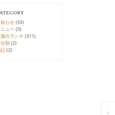
ATEGORY
お知らせ
(53)
メニュー
(3)
今週のランチ
(311)
未分類
(2)
雑記
(2)
10月