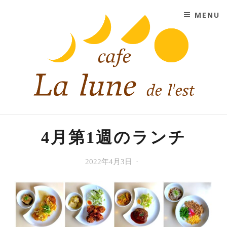
SKIP TO CONTENT
MENU
CAFE LA LUNE DE L'EST
大阪市平野区にあるコーヒーと紅茶と手作りスイーツの
お店
4月第1週のランチ
今
2022年4月3日
Cafe
週
La
の
lune
ラ
de
ン
l'est
チ