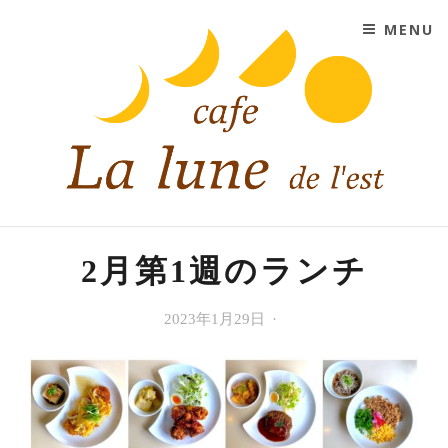
SKIP TO CONTENT
MENU
CAFE LA LUNE DE L'EST
大阪市平野区にあるコーヒーと紅茶と手作りスイーツの
お店
2月第1週のランチ
今
2023年1月29日
Cafe
週
La
の
lune
ラ
de
ン
l'est
チ