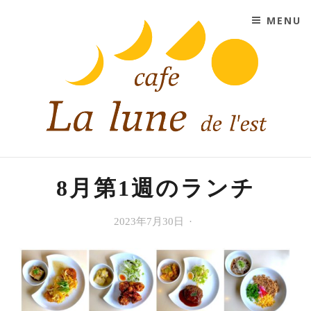
SKIP TO CONTENT
MENU
CAFE LA LUNE DE L'EST
大阪市平野区にあるコーヒーと紅茶と手作りスイーツの
お店
8月第1週のランチ
今
2023年7月30日
Cafe
週
La
の
lune
ラ
de
ン
l'est
チ