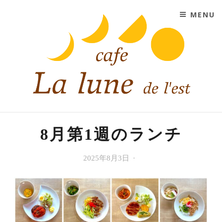
SKIP TO CONTENT
MENU
CAFE LA LUNE DE L'EST
大阪市平野区にあるコーヒーと紅茶と手作りスイーツの
お店
8月第1週のランチ
今
2025年8月3日
Cafe
週
La
の
lune
ラ
de
ン
l'est
チ