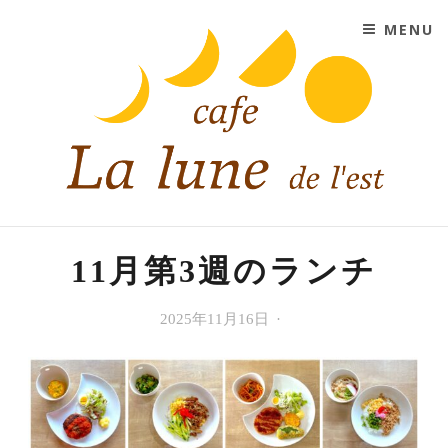
SKIP TO CONTENT
MENU
CAFE LA LUNE DE L'EST
大阪市平野区にあるコーヒーと紅茶と手作りスイーツの
お店
11月第3週のランチ
今
2025年11月16日
Cafe
週
La
の
lune
ラ
de
ン
l'est
チ