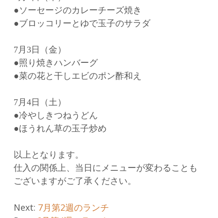
●ソーセージのカレーチーズ焼き
●ブロッコリーとゆで玉子のサラダ
7月3日（金）
●照り焼きハンバーグ
●菜の花と干しエビのポン酢和え
7月4日（土）
●冷やしきつねうどん
●ほうれん草の玉子炒め
以上となります。
仕入の関係上、当日にメニューが変わることも
ございますがご了承ください。
Post
Next:
7月第2週のランチ