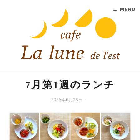
SKIP TO CONTENT
MENU
CAFE LA LUNE DE L'EST
大阪市平野区にあるコーヒーと紅茶と手作りスイーツの
お店
7月第1週のランチ
今
2026年6月28日
Cafe
週
La
の
lune
ラ
de
ン
l'est
チ